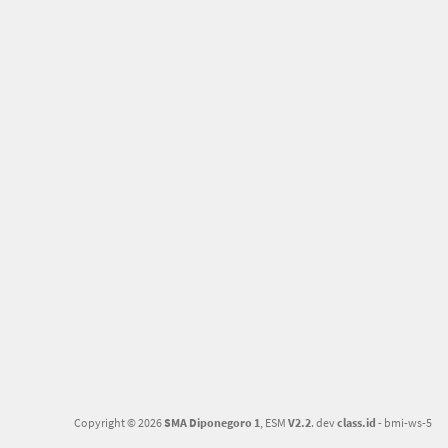
Copyright © 2026
SMA Diponegoro 1
, ESM
V2.2
. dev
class.id
- bmi-ws-5